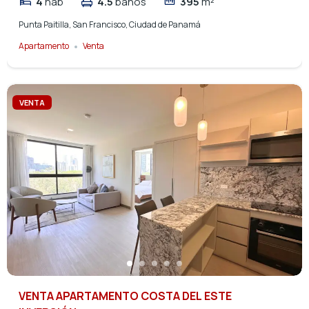
4
hab
4.5
baños
395
m²
Punta Paitilla, San Francisco, Ciudad de Panamá
Apartamento
Venta
VENTA
VENTA APARTAMENTO COSTA DEL ESTE