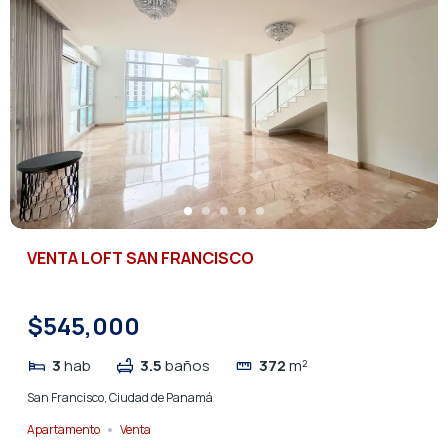
VENTA LOFT SAN FRANCISCO
$545,000
3
hab
3.5
baños
372
m²
San Francisco, Ciudad de Panamá
Apartamento
Venta