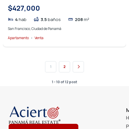
$427,000
4
hab
3.5
baños
208
m²
San Francisco, Ciudad de Panamá
Apartamento
Venta
1
2
1 - 10 of 12 post
P