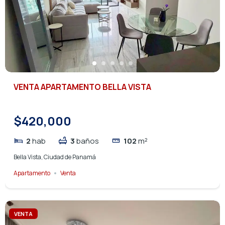
VENTA APARTAMENTO BELLA VISTA
$420,000
2
hab
3
baños
102
m²
Bella Vista, Ciudad de Panamá
Apartamento
Venta
VENTA