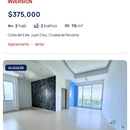
INVERSIÓN
$375,000
2
hab
2
baños
76
m²
Costa del Este, Juan Díaz, Ciudad de Panamá
Apartamento
Venta
ALQUILER