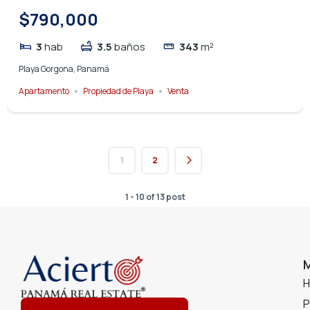
$790,000
3
hab
3.5
baños
343
m²
Playa Gorgona, Panamá
Apartamento
Propiedad de Playa
Venta
1
2
1 - 10 of 13 post
P