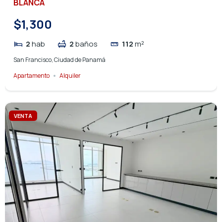
BLANCA
$1,300
2
hab
2
baños
112
m²
San Francisco, Ciudad de Panamá
Apartamento
Alquiler
VENTA