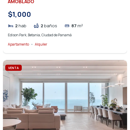
AMOBLADO
$1,000
2
hab
2
baños
87
m²
Edison Park, Betania, Ciudad de Panamá
Apartamento
Alquiler
VENTA