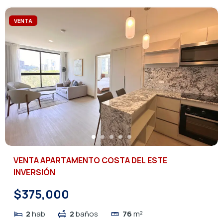
VENTA
VENTA APARTAMENTO COSTA DEL ESTE
INVERSIÓN
$375,000
2
hab
2
baños
76
m²