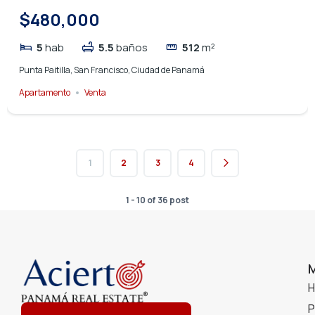
$480,000
5
hab
5.5
baños
512
m²
Punta Paitilla, San Francisco, Ciudad de Panamá
Apartamento
Venta
1
2
3
4
1 - 10 of 36 post
P