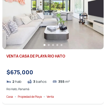
VENTA CASA DE PLAYA RIO HATO
$675,000
2
hab
3
baños
355
m²
Rio Hato, Panamá
Casa
Propiedad de Playa
Venta