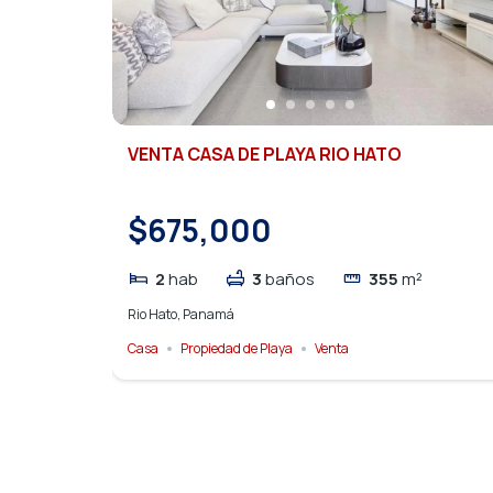
VENTA CASA DE PLAYA RIO HATO
$675,000
2
hab
3
baños
355
m²
Rio Hato, Panamá
Casa
Propiedad de Playa
Venta