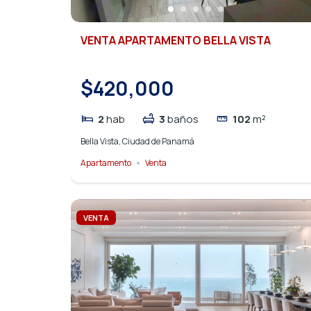
VENTA APARTAMENTO BELLA VISTA
$420,000
2
hab
3
baños
102
m²
Bella Vista, Ciudad de Panamá
Apartamento
Venta
VENTA