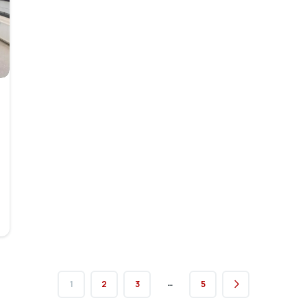
…
1
2
3
5