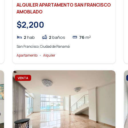
ALQUILER APARTAMENTO SAN FRANCISCO
AMOBLADO
$2,200
2
hab
2
baños
76
m²
San Francisco, Ciudad de Panamá
Apartamento
Alquiler
VENTA