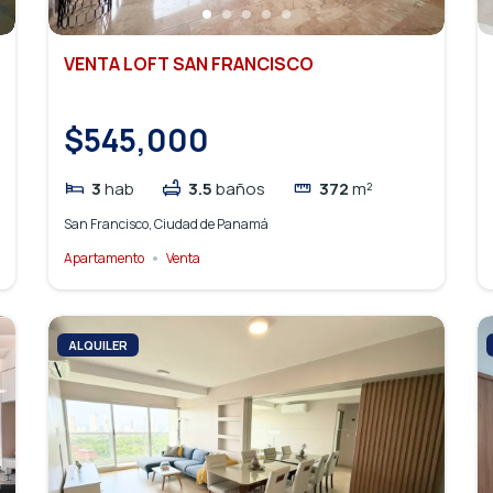
VENTA LOFT SAN FRANCISCO
$545,000
3
hab
3.5
baños
372
m²
San Francisco, Ciudad de Panamá
Apartamento
Venta
ALQUILER