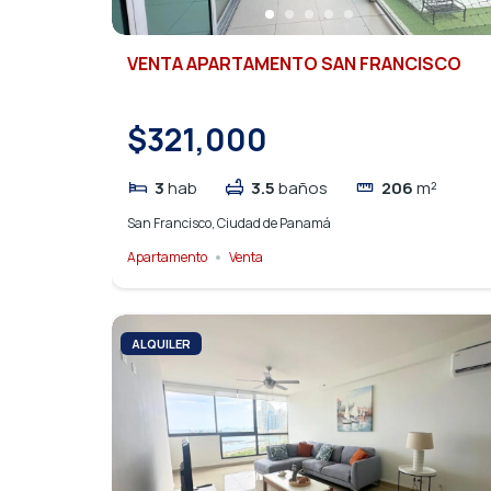
VENTA APARTAMENTO SAN FRANCISCO
$321,000
3
hab
3.5
baños
206
m²
San Francisco, Ciudad de Panamá
Apartamento
Venta
ALQUILER