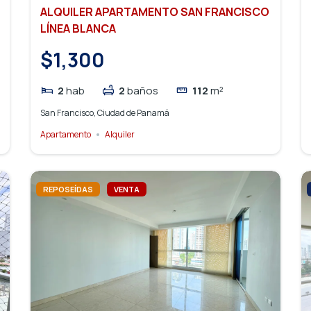
ALQUILER APARTAMENTO SAN FRANCISCO
LÍNEA BLANCA
$1,300
2
hab
2
baños
112
m²
San Francisco, Ciudad de Panamá
Apartamento
Alquiler
REPOSEÍDAS
VENTA