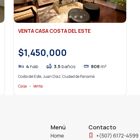
VENTA CASA COSTA DEL ESTE
$1,450,000
4
hab
3.5
baños
808
m²
Costa del Este, Juan Díaz, Ciudad de Panamá
Casa
Venta
Menú
Contacto
Home
+(507) 6172-4599