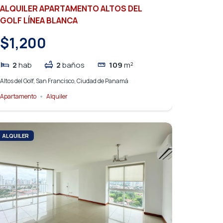
ALQUILER APARTAMENTO ALTOS DEL
GOLF LÍNEA BLANCA
$1,200
2
hab
2
baños
109
m²
Altos del Golf, San Francisco, Ciudad de Panamá
Apartamento
Alquiler
ALQUILER