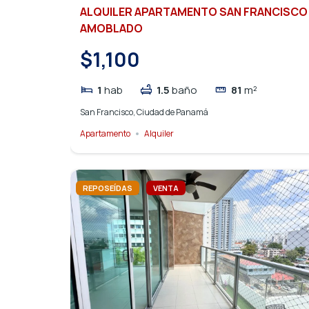
ALQUILER APARTAMENTO SAN FRANCISCO
AMOBLADO
$1,100
1
hab
1.5
baño
81
m²
San Francisco, Ciudad de Panamá
Apartamento
Alquiler
REPOSEÍDAS
VENTA