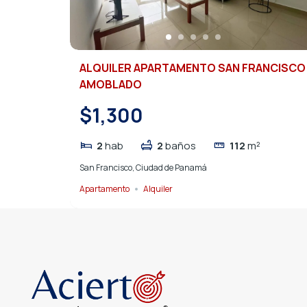
ALQUILER APARTAMENTO SAN FRANCISCO
AMOBLADO
$1,300
2
hab
2
baños
112
m²
San Francisco, Ciudad de Panamá
Apartamento
Alquiler