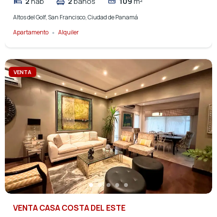
2
hab
2
baños
109
m²
Altos del Golf, San Francisco, Ciudad de Panamá
Apartamento
Alquiler
VENTA
VENTA CASA COSTA DEL ESTE