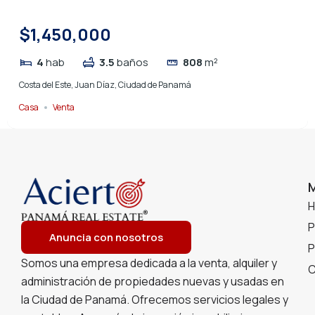
$1,450,000
4
hab
3.5
baños
808
m²
Costa del Este, Juan Díaz, Ciudad de Panamá
Casa
Venta
P
Anuncia con nosotros
P
Somos una empresa dedicada a la venta, alquiler y
C
administración de propiedades nuevas y usadas en
la Ciudad de Panamá. Ofrecemos servicios legales y