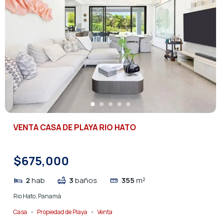
VENTA CASA DE PLAYA RIO HATO
$675,000
2
hab
3
baños
355
m²
Rio Hato, Panamá
Casa
Propiedad de Playa
Venta