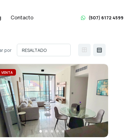
g
Contacto
(507) 6172 4599
r por
VENTA