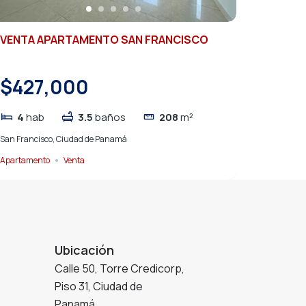
VENTA APARTAMENTO SAN FRANCISCO
$427,000
4
hab
3.5
baños
208
m²
San Francisco, Ciudad de Panamá
Apartamento
Venta
Ubicación
Calle 50, Torre Credicorp,
Piso 31, Ciudad de
Panamá.