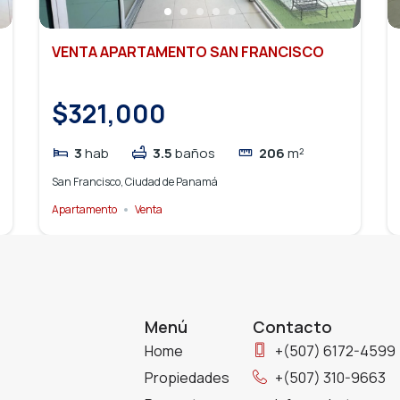
VENTA APARTAMENTO SAN FRANCISCO
$321,000
3
hab
3.5
baños
206
m²
San Francisco, Ciudad de Panamá
Apartamento
Venta
Menú
Contacto
Home
+(507) 6172-4599
Propiedades
+(507) 310-9663