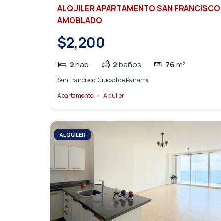
ALQUILER APARTAMENTO SAN FRANCISCO
AMOBLADO
$2,200
2
hab
2
baños
76
m²
San Francisco, Ciudad de Panamá
Apartamento
Alquiler
ALQUILER