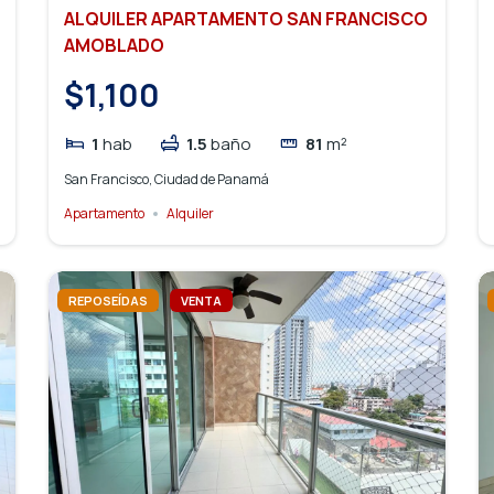
ALQUILER APARTAMENTO SAN FRANCISCO
AMOBLADO
$1,100
1
hab
1.5
baño
81
m²
San Francisco, Ciudad de Panamá
Apartamento
Alquiler
REPOSEÍDAS
VENTA