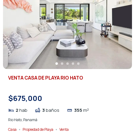
VENTA CASA DE PLAYA RIO HATO
$675,000
2
hab
3
baños
355
m²
Rio Hato, Panamá
Casa
Propiedad de Playa
Venta