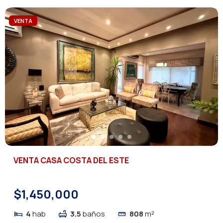
VENTA
VENTA CASA COSTA DEL ESTE
$1,450,000
4
hab
3.5
baños
808
m²