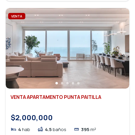
VENTA
VENTA APARTAMENTO PUNTA PAITILLA
$2,000,000
4
hab
4.5
baños
395
m²