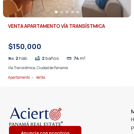
VENTA APARTAMENTO VÍA TRANSÍSTMICA
$150,000
2
hab
2
baños
74
m²
Vía Transístmica, Ciudad de Panamá
Apartamento
Venta
P
Anuncia con nosotros