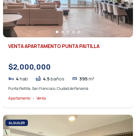
VENTA APARTAMENTO PUNTA PAITILLA
$2,000,000
4
hab
4.5
baños
395
m²
Punta Paitilla, San Francisco, Ciudad de Panamá
Apartamento
Venta
ALQUILER