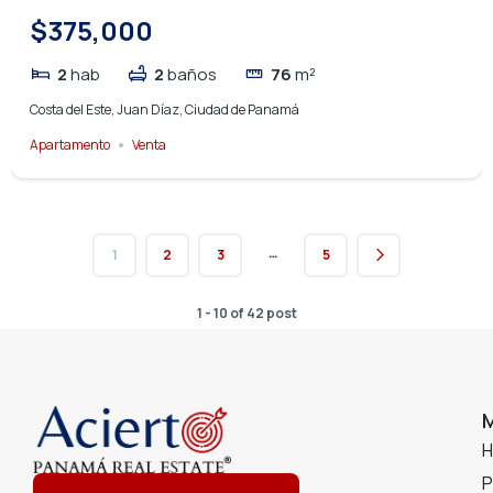
$375,000
2
hab
2
baños
76
m²
Costa del Este, Juan Díaz, Ciudad de Panamá
Apartamento
Venta
…
1
2
3
5
1 - 10 of 42 post
P