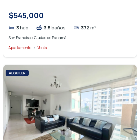
$545,000
3
hab
3.5
baños
372
m²
San Francisco, Ciudad de Panamá
Apartamento
Venta
ALQUILER