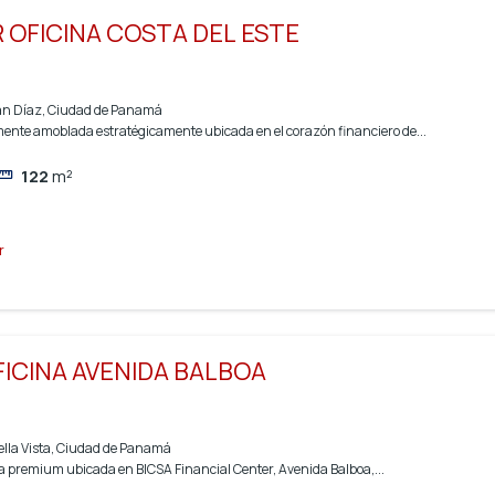
 OFICINA COSTA DEL ESTE
uan Díaz, Ciudad de Panamá
ente amoblada estratégicamente ubicada en el corazón financiero de...
122
m²
r
ICINA AVENIDA BALBOA
ella Vista, Ciudad de Panamá
va premium ubicada en BICSA Financial Center, Avenida Balboa,...