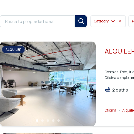
Category
P
ALQUILER
ALQUILER
Costa del Este, J
Oficina completam
2
baths
Oficina
Alquile