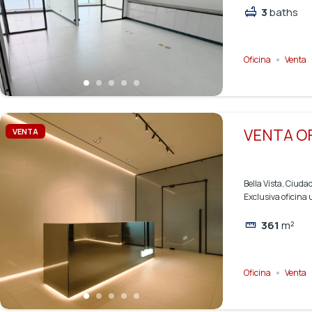
3
baths
Oficina
Venta
VENTA OF
VENTA
Bella Vista, Ciud
Exclusiva oficina 
361
m²
Oficina
Venta