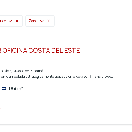
rice
Zona
 OFICINA COSTA DEL ESTE
uan Díaz, Ciudad de Panamá
ente amoblada estratégicamente ubicada en el corazón financiero de...
164
m²
r