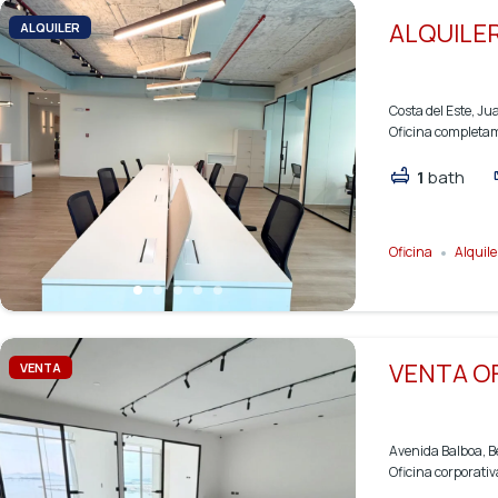
ALQUILER
ALQUILER
Costa del Este, J
Oficina completam
1
bath
Oficina
Alquile
VENTA OF
VENTA
Avenida Balboa, B
Oficina corporati