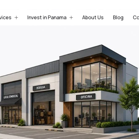
vices
Invest in Panama
About Us
Blog
Co